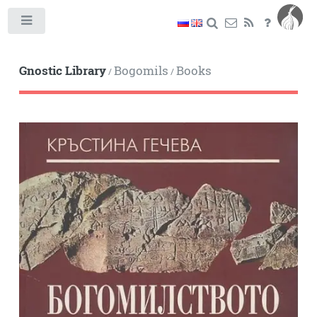
Toggle
Gnostic Library
Bogomils
Books
/
/