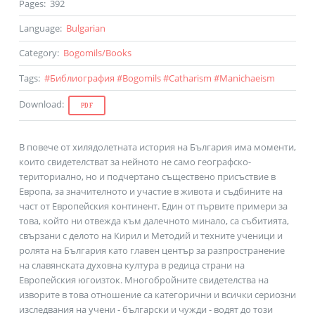
Pages
:
392
Language
:
Bulgarian
Category
:
Bogomils
/
Books
Tags
:
#
Библиография
#
Bogomils
#
Catharism
#
Manichaeism
Download
:
PDF
В повече от хилядолетната история на България има моменти,
които свидетелстват за нейното не само географско-
териториално, но и подчертано съществено присъствие в
Европа, за значителното и участие в живота и съдбините на
част от Европейския континент. Един от първите примери за
това, който ни отвежда към далечното минало, са събитията,
свързани с делото на Кирил и Методий и техните ученици и
ролята на България като главен център за разпространение
на славянската духовна култура в редица страни на
Европейския югоизток. Многобройните свидетелства на
изворите в това отношение са категорични и всички сериозни
изследвания на учени - български и чужди - водят до този