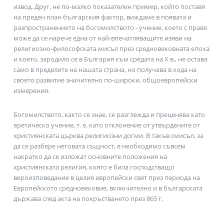
извод. Друг, не по-малко показателен пример, който поставя
на преден план българския фактор, виждаме в появата и
разпространението на богомилството - учение, което с право
може да се нарече една от най-впечатляващите изяви на
религиозно-философската мисъл през средновековната епоха
и което, зародило се в България към средата на X в., не остава
само в пределите на нашата страна, но получава в хода на
своето развитие значително по-широки, общоевропейски
измерения.
Богомилството, както се знае, се разглежда и преценява като
еретическо учение, т. е. като отклонение от утвърдените от
християнската църква религиозни догми. В такъв смисъл, за
да се разбере неговата същност, е необходимо съвсем
накратко да се изложат основните положения на
християнската религия, която е била господстващо
вероизповедание в целия европейски свят през периода на
Европейското средновековие, включително и в българската
държава след акта на покръстването през 865 г.