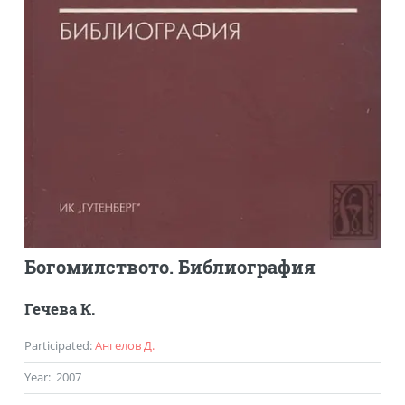
Богомилството. Библиография
Гечева К.
Participated
:
Ангелов Д.
Year
:
2007