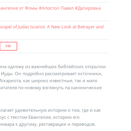
вангелие от Фомы
#
Апостол Павел
#
Датировка
ospel of Judas Iscariot. A New Look at Betrayer and
PDF
щена одному из важнейших библейских открытии
 Иуды. Он подробно рассматривает источники,
кариота, как широко известные, так и мало
читателя по-новому взглянуть па канонические
лагает удивительную историю о том, где и как
с с текстом Евангелия, историю его
иквара к другому, реставрации и переводов.