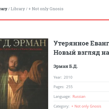
rary
Library
+ Not only Gnosis
/
/
Утерянное Еванг
Новый взгляд на
Эрман Б.Д.
Year
:
2010
Pages
:
255
Language
:
Russian
Category
:
+ Not only Gnosis