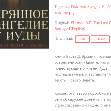
Tags
:
#
+ Евангелие Иуды
#
+ Е
текстов
[...]
Original
:
Ehrman B.D. The Lost G
Betrayed (
English
)
Download
:
DOC
FB2.ZIP
Книга Барта Д. Эрмана посвя
современности - Евангелию от
повествующие о жизни Иуды Ис
исследованные, и заставляет 
тексты Нового Завета.
Кроме того, автор подробно из
был обнаружен древний папиру
странствований от одного ант