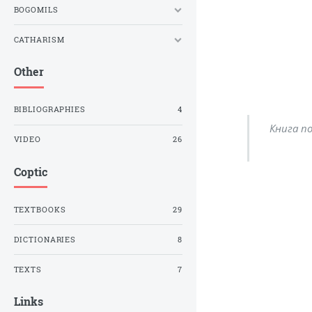
BOGOMILS
CATHARISM
Other
BIBLIOGRAPHIES
4
Книга по
VIDEO
26
Coptic
TEXTBOOKS
29
DICTIONARIES
8
TEXTS
7
Links