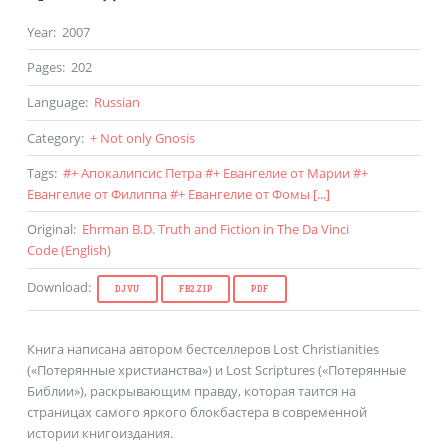
Year
:
2007
Pages
:
202
Language
:
Russian
Category
:
+ Not only Gnosis
Tags
:
#
+ Апокалипсис Петра
#
+ Евангелие от Марии
#
+
Евангелие от Филиппа
#
+ Евангелие от Фомы
[...]
Original
:
Ehrman B.D. Truth and Fiction in The Da Vinci
Code (
English
)
Download
:
DJVU
FB2.ZIP
PDF
Книга написана автором бестселлеров Lost Christianities
(«Потерянные христианства») и Lost Scriptures («Потерянные
Библии»), раскрывающим правду, которая таится на
страницах самого яркого блокбастера в современной
истории книгоиздания.