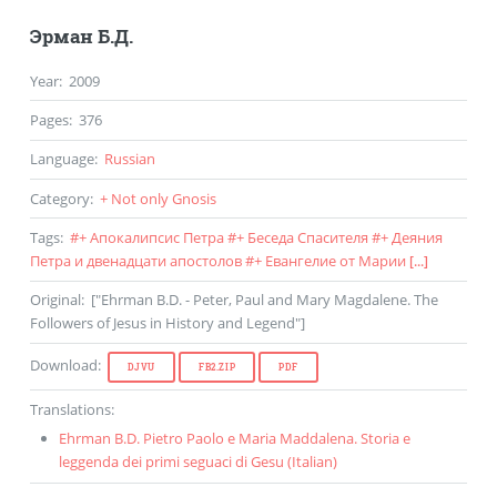
Эрман Б.Д.
Year
:
2009
Pages
:
376
Language
:
Russian
Category
:
+ Not only Gnosis
Tags
:
#
+ Апокалипсис Петра
#
+ Беседа Спасителя
#
+ Деяния
Петра и двенадцати апостолов
#
+ Евангелие от Марии
[...]
Original
: ["Ehrman B.D. - Peter, Paul and Mary Magdalene. The
Followers of Jesus in History and Legend"]
Download
:
DJVU
FB2.ZIP
PDF
Translations
:
Ehrman B.D. Pietro Paolo e Maria Maddalena. Storia e
leggenda dei primi seguaci di Gesu (
Italian
)