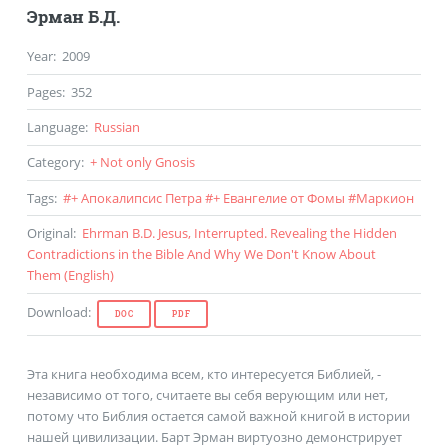
Эрман Б.Д.
Year
:
2009
Pages
:
352
Language
:
Russian
Category
:
+ Not only Gnosis
Tags
:
#
+ Апокалипсис Петра
#
+ Евангелие от Фомы
#
Маркион
Original
:
Ehrman B.D. Jesus, Interrupted. Revealing the Hidden
Contradictions in the Bible And Why We Don't Know About
Them (
English
)
Download
:
DOC
PDF
Эта книга необходима всем, кто интересуется Библией, -
независимо от того, считаете вы себя верующим или нет,
потому что Библия остается самой важной книгой в истории
нашей цивилизации. Барт Эрман виртуозно демонстрирует