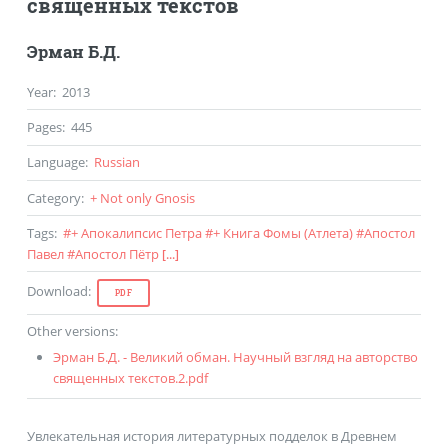
священных текстов
Эрман Б.Д.
Year
:
2013
Pages
:
445
Language
:
Russian
Category
:
+ Not only Gnosis
Tags
:
#
+ Апокалипсис Петра
#
+ Книга Фомы (Атлета)
#
Апостол
Павел
#
Апостол Пётр
[...]
Download
:
PDF
Other versions
:
Эрман Б.Д. - Великий обман. Научный взгляд на авторство
священных текстов.2.pdf
Увлекательная история литературных подделок в Древнем