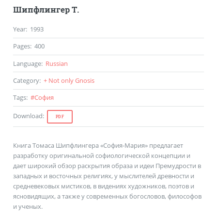
Шипфлингер Т.
Year
:
1993
Pages
:
400
Language
:
Russian
Category
:
+ Not only Gnosis
Tags
:
#
София
Download
:
PDF
Книга Томаса Шипфлингера «София-Мария» предлагает
разработку оригинальной софиологической концепции и
дает широкий обзор раскрытия образа и идеи Премудрости в
западных и восточных религиях, у мыслителей древности и
средневековых мистиков, в видениях художников, поэтов и
ясновидящих, а также у современных богословов, философов
и ученых.