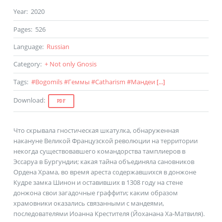
Year
:
2020
Pages
:
526
Language
:
Russian
Category
:
+ Not only Gnosis
Tags
:
#
Bogomils
#
Геммы
#
Catharism
#
Мандеи
[...]
Download
:
PDF
Что скрывала гностическая шкатулка, обнаруженная
накануне Великой Французской революции на территории
некогда существовавшего командорства тамплиеров в
Эссаруа в Бургундии; какая тайна объединяла сановников
Ордена Храма, во время ареста содержавшихся в донжоне
Кудре замка Шинон и оставивших в 1308 году на стене
донжона свои загадочные граффити; каким образом
храмовники оказались связанными с мандеями,
последователями Иоанна Крестителя (Йоханана Ха-Матвиля).