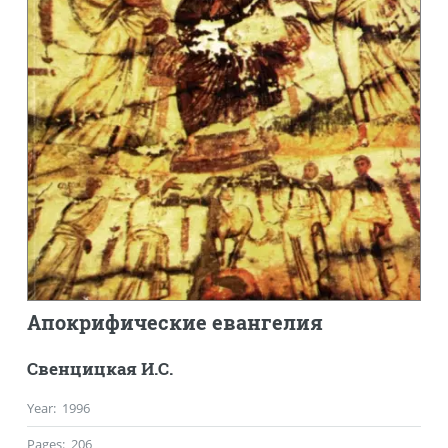
Апокрифические евангелия
Свенцицкая И.С.
Year
:
1996
Pages
:
206