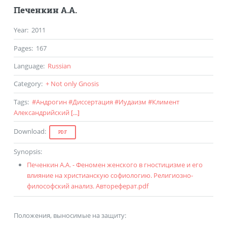
Печенкин А.А.
Year
:
2011
Pages
:
167
Language
:
Russian
Category
:
+ Not only Gnosis
Tags
:
#
Андрогин
#
Диссертация
#
Иудаизм
#
Климент
Александрийский
[...]
Download
:
PDF
Synopsis
:
Печенкин А.А. - Феномен женского в гностицизме и его
влияние на христианскую софиологию. Религиозно-
философский анализ. Автореферат.pdf
Положения, выносимые на защиту: