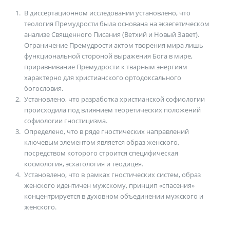
В диссертационном исследовании установлено, что
теология Премудрости была основана на экзегетическом
анализе Священного Писания (Ветхий и Новый Завет).
Ограничение Премудрости актом творения мира лишь
функциональной стороной выражения Бога в мире,
приравнивание Премудрости к тварным энергиям
характерно для христианского ортодоксального
богословия.
Установлено, что разработка христианской софиологии
происходила под влиянием теоретических положений
софиолоrии гностицизма.
Определено, что в ряде гностических направлений
ключевым элементом является образ женского,
посредством которого строится специфическая
космология, эсхатология и теодицея.
Установлено, что в рамках гностических систем, образ
женского идентичен мужскому, принцип «спасения»
концентрируется в духовном объединении мужского и
женского.