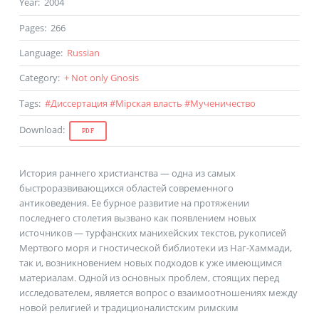
Year
:
2004
Pages
:
266
Language
:
Russian
Category
:
+ Not only Gnosis
Tags
:
#
Диссертация
#
Мiрская власть
#
Мученичество
Download
:
PDF
История раннего христианства — одна из самых
быстроразвивающихся областей современного
антиковедения. Ее бурное развитие на протяжении
последнего столетия вызвано как появлением новых
источников — турфанских манихейских текстов, рукописей
Мертвого моря и гностической библиотеки из Наг-Хаммади,
так и, возникновением новых подходов к уже имеющимся
материалам. Одной из основных проблем, стоящих перед
исследователем, является вопрос о взаимоотношениях между
новой религией и традиционалистским римским