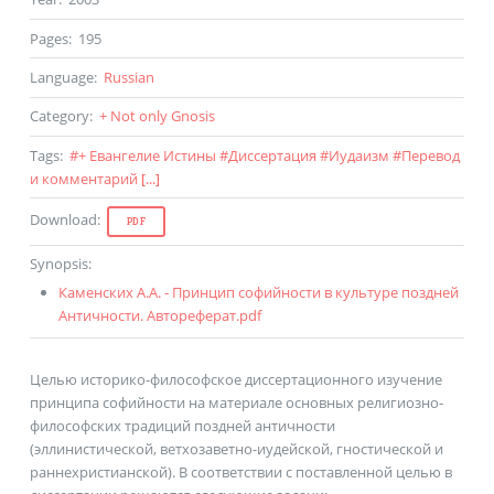
Pages
:
195
Language
:
Russian
Category
:
+ Not only Gnosis
Tags
:
#
+ Евангелие Истины
#
Диссертация
#
Иудаизм
#
Перевод
и комментарий
[...]
Download
:
PDF
Synopsis
:
Каменских А.А. - Принцип софийности в культуре поздней
Античности. Автореферат.pdf
Целью историко-философское диссертационного изучение
принципа софийности на материале основных религиозно-
философских традиций поздней античности
(эллинистической, ветхозаветно-иудейской, гностической и
раннехристианской). В соответствии с поставленной целью в