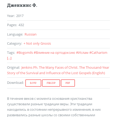
Дженкинс Ф.
Year
:
2017
Pages
:
432
Language
:
Russian
Category
:
+ Not only Gnosis
Tags
:
#
Bogomils
#
Влияние на ортодоксию
#
Ислам
#
Catharism
[...]
Original
:
Jenkins Ph. The Many Faces of Christ. The Thousand-Year
Story of the Survival and Influence of the Lost Gospels (
English
)
Download
:
DJVU
FB2.ZIP
PDF
В течение веков с момента основания христианства
существовали разные традиции веры. Эти традиции
находились в состоянии непрерывного изменения, в них
развивались разные школы со своими собственными