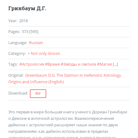
Гринбаум Д.Г.
Year
:
2018
Pages
:
573 [595]
Language
:
Russian
Category
:
+ Not only Gnosis
Tags
:
#
Астрология
#
Время
#
Звёзды и светила
#
Магия
[...]
Original
:
Greenbaum D.G. The Daimon in Hellenistic Astrology.
Origins and Influence (
English
)
Download
:
PDF
Это первая в мире большая книга ученого Дориан Гринбаум
о Демоне в античной астрологии. Взаимопересечения
даймона с астрологией расширяет наши знания по двум
направлениям: как даймон использован в пределах
астрологии, и как астрология используется в практиках,