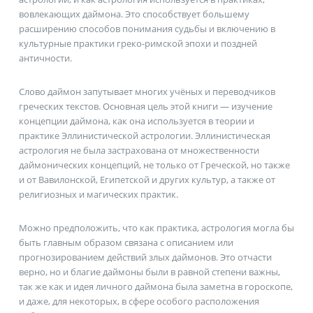
вовлекающих даймона. Это способствует большему
расширению способов понимания судьбы и включению в
культурные практики греко-римской эпохи и поздней
античности.
Слово даймон запутывает многих учёных и переводчиков
греческих текстов. Основная цель этой книги — изучение
концепции даймона, как она используется в теории и
практике Эллинистической астрологии. Эллинистическая
астрология не была застрахована от множественности
даймонических концепций, не только от Греческой, но также
и от Вавилонской, Египетской и других культур, а также от
религиозных и магических практик.
Можно предположить, что как практика, астрология могла бы
быть главным образом связана с описанием или
прогнозированием действий злых даймонов. Это отчасти
верно, но и благие даймоны были в равной степени важны,
так же как и идея личного даймона была заметна в гороскопе,
и даже, для некоторых, в сфере особого расположения