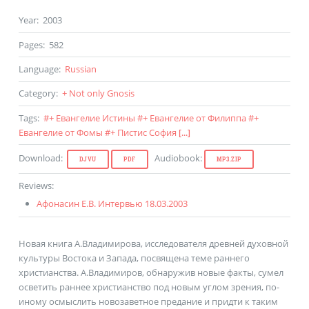
Year
:
2003
Pages
:
582
Language
:
Russian
Category
:
+ Not only Gnosis
Tags
:
#
+ Евангелие Истины
#
+ Евангелие от Филиппа
#
+
Евангелие от Фомы
#
+ Пистис София
[...]
Download
:
Audiobook
:
DJVU
PDF
MP3.ZIP
Reviews
:
Афонасин Е.В. Интервью 18.03.2003
Новая книга А.Владимирова, исследователя древней духовной
культуры Востока и Запада, посвящена теме раннего
христианства. А.Владимиров, обнаружив новые факты, сумел
осветить раннее христианство под новым углом зрения, по-
иному осмыслить новозаветное предание и придти к таким