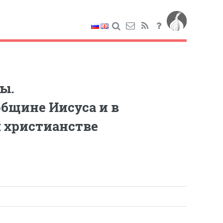
ы.
бщине Иисуса и в
 христианстве