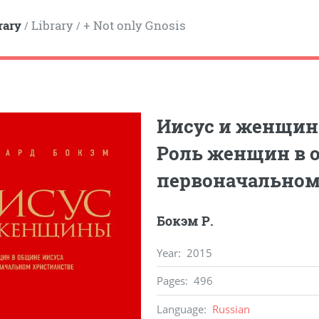
rary
Library
+ Not only Gnosis
/
/
Иисус и женщин
Роль женщин в о
первоначальном
Бокэм Р.
Year
:
2015
Pages
:
496
Language
:
Russian