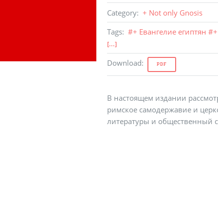
Category
:
+ Not only Gnosis
Tags
:
#
+ Евангелие египтян
#
+
[...]
Download
:
PDF
В настоящем издании рассмот
римское самодержавие и церк
литературы и общественный с