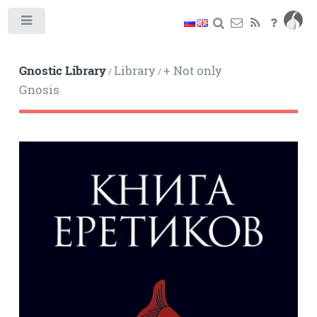
Toggle
Gnostic Library
Library
+ Not only
/
/
Gnosis