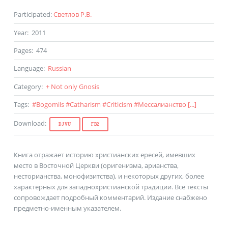
Participated
:
Светлов Р.В.
Year
:
2011
Pages
:
474
Language
:
Russian
Category
:
+ Not only Gnosis
Tags
:
#
Bogomils
#
Catharism
#
Criticism
#
Мессалианство
[...]
Download
:
DJVU
FB2
Книга отражает историю христианских ересей, имевших
место в Восточной Церкви (оригенизма, арианства,
несторианства, монофизитства), и некоторых других, более
характерных для западнохристианской традиции. Все тексты
сопровождает подробный комментарий. Издание снабжено
предметно-именным указателем.