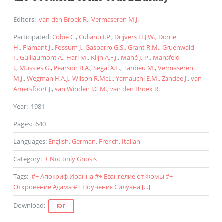
Editors
:
van den Broek R.
,
Vermaseren M.J.
Participated
:
Colpe C.
,
Culianu I.P.
,
Drijvers H.J.W.
,
Dörrie
H.
,
Flamant J.
,
Fossum J.
,
Gasparro G.S.
,
Grant R.M.
,
Gruenwald
I.
,
Guillaumont A.
,
Harl M.
,
Klijn A.F.J.
,
Mahé J.-P.
,
Mansfeld
J.
,
Mussies G.
,
Pearson B.A.
,
Segal A.F.
,
Tardieu M.
,
Vermaseren
M.J.
,
Wegman H.A.J.
,
Wilson R.McL.
,
Yamauchi E.M.
,
Zandee J.
,
van
Amersfoort J.
,
van Winden J.C.M.
,
van den Broek R.
Year
:
1981
Pages
:
640
Languages
:
English
,
German
,
French
,
Italian
Category
:
+ Not only Gnosis
Tags
:
#
+ Апокриф Иоанна
#
+ Евангелие от Фомы
#
+
Откровение Адама
#
+ Поучения Силуана
[...]
Download
:
PDF