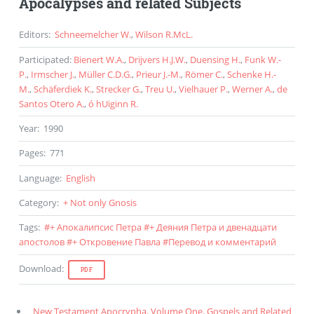
Apocalypses and related Subjects
Editors
:
Schneemelcher W.
,
Wilson R.McL.
Participated
:
Bienert W.A.
,
Drijvers H.J.W.
,
Duensing H.
,
Funk W.-
P.
,
Irmscher J.
,
Müller C.D.G.
,
Prieur J.-M.
,
Römer C.
,
Schenke H.-
M.
,
Schäferdiek K.
,
Strecker G.
,
Treu U.
,
Vielhauer P.
,
Werner A.
,
de
Santos Otero A.
,
ó hUiginn R.
Year
:
1990
Pages
:
771
Language
:
English
Category
:
+ Not only Gnosis
Tags
:
#
+ Апокалипсис Петра
#
+ Деяния Петра и двенадцати
апостолов
#
+ Откровение Павла
#
Перевод и комментарий
Download
:
PDF
New Testament Apocrypha. Volume One. Gospels and Related