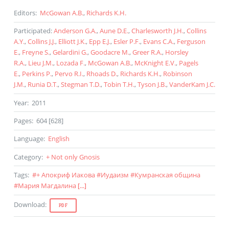
Editors
:
McGowan A.B.
,
Richards K.H.
Participated
:
Anderson G.A.
,
Aune D.E.
,
Charlesworth J.H.
,
Collins
A.Y.
,
Collins J.J.
,
Elliott J.K.
,
Epp E.J.
,
Esler P.F.
,
Evans C.A.
,
Ferguson
E.
,
Freyne S.
,
Gelardini G.
,
Goodacre M.
,
Greer R.A.
,
Horsley
R.A.
,
Lieu J.M.
,
Lozada F.
,
McGowan A.B.
,
McKnight E.V.
,
Pagels
E.
,
Perkins P.
,
Pervo R.I.
,
Rhoads D.
,
Richards K.H.
,
Robinson
J.M.
,
Runia D.T.
,
Stegman T.D.
,
Tobin T.H.
,
Tyson J.B.
,
VanderKam J.C.
Year
:
2011
Pages
:
604 [628]
Language
:
English
Category
:
+ Not only Gnosis
Tags
:
#
+ Апокриф Иакова
#
Иудаизм
#
Кумранская община
#
Мария Магдалина
[...]
Download
:
PDF