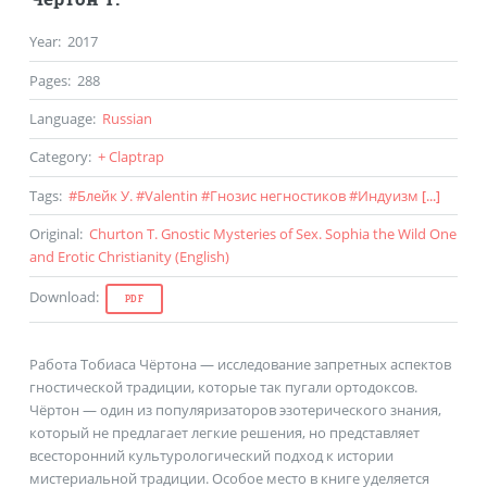
Year
:
2017
Pages
:
288
Language
:
Russian
Category
:
+ Claptrap
Tags
:
#
Блейк У.
#
Valentin
#
Гнозис негностиков
#
Индуизм
[...]
Original
:
Churton T. Gnostic Mysteries of Sex. Sophia the Wild One
and Erotic Christianity (
English
)
Download
:
PDF
Работа Тобиаса Чёртона — исследование запретных аспектов
гностической традиции, которые так пугали ортодоксов.
Чёртон — один из популяризаторов эзотерического знания,
который не предлагает легкие решения, но представляет
всесторонний культурологический подход к истории
мистериальной традиции. Особое место в книге уделяется