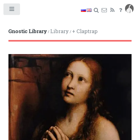
Toggle
Gnostic Library
Library
+ Claptrap
/
/