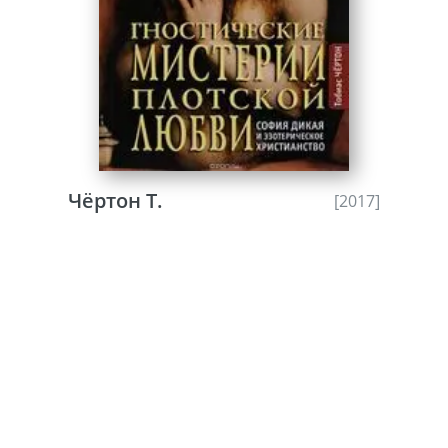
Чёртон Т.
[2017]
Гностические мистерии
плотской любви. София дикая и
эзотерическое христианство