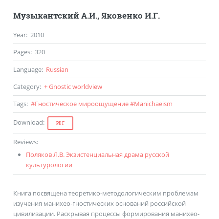
Музыкантский А.И.
,
Яковенко И.Г.
Year
:
2010
Pages
:
320
Language
:
Russian
Category
:
+ Gnostic worldview
Tags
:
#
Гностическое мироощущение
#
Manichaeism
Download
:
PDF
Reviews
:
Поляков Л.В. Экзистенциальная драма русской
культурологии
Книга посвящена теоретико-методологическим проблемам
изучения манихео-гностических оснований российской
цивилизации. Раскрывая процессы формирования манихео-