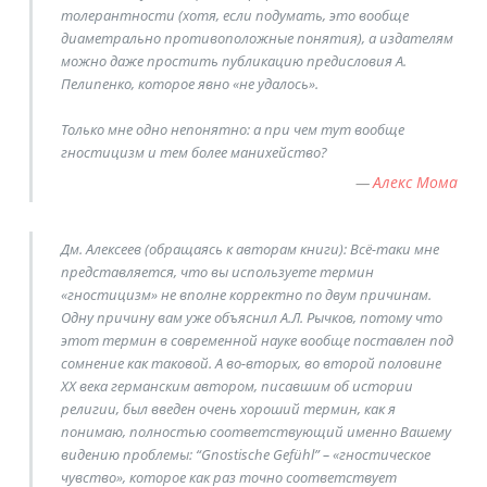
толерантности (хотя, если подумать, это вообще
диаметрально противоположные понятия), а издателям
можно даже простить публикацию предисловия А.
Пелипенко, которое явно «не удалось».
Только мне одно непонятно: а при чем тут вообще
гностицизм и тем более манихейство?
Алекс Мома
Дм. Алексеев (обращаясь к авторам книги): Всё-таки мне
представляется, что вы используете термин
«гностицизм» не вполне корректно по двум причинам.
Одну причину вам уже объяснил А.Л. Рычков, потому что
этот термин в современной науке вообще поставлен под
сомнение как таковой. А во-вторых, во второй половине
ХХ века германским автором, писавшим об истории
религии, был введен очень хороший термин, как я
понимаю, полностью соответствующий именно Вашему
видению проблемы: “Gnostische Gefühl” – «гностическое
чувство», которое как раз точно соответствует