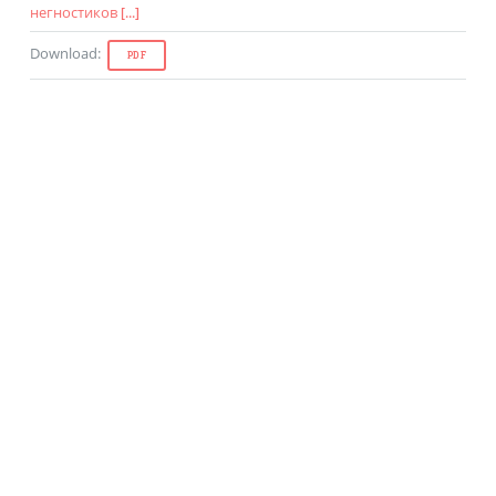
негностиков
[...]
Download
:
PDF