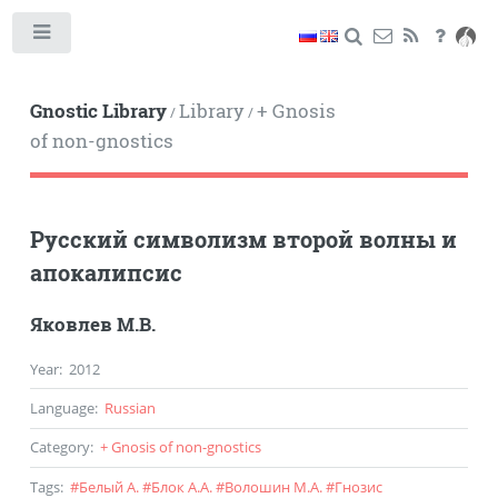
Toggle
Gnostic Library
Library
+ Gnosis
/
/
of non-gnostics
Русский символизм второй волны и
апокалипсис
Яковлев М.В.
Year
:
2012
Language
:
Russian
Category
:
+ Gnosis of non-gnostics
Tags
:
#
Белый А.
#
Блок А.А.
#
Волошин М.А.
#
Гнозис