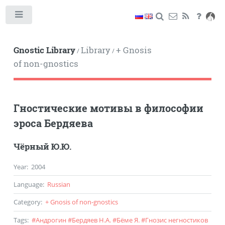
Toggle
Gnostic Library
Library
+ Gnosis
/
/
of non-gnostics
Гностические мотивы в философии
эроса Бердяева
Чёрный Ю.Ю.
Year
:
2004
Language
:
Russian
Category
:
+ Gnosis of non-gnostics
Tags
:
#
Андрогин
#
Бердяев Н.А.
#
Бёме Я.
#
Гнозис негностиков