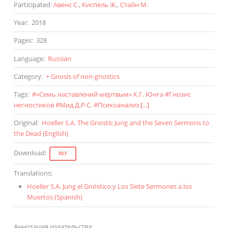
Participated
:
Авенс С.
,
Киспель Ж.
,
Стайн М.
Year
:
2018
Pages
:
328
Language
:
Russian
Category
:
+ Gnosis of non-gnostics
Tags
:
#
«Семь наставлений мёртвым» К.Г. Юнга
#
Гнозис
негностиков
#
Мид Д.Р.С.
#
Психоанализ
[...]
Original
:
Hoeller S.A. The Gnostic Jung and the Seven Sermons to
the Dead (
English
)
Download
:
PDF
Translations
:
Hoeller S.A. Jung el Gnóstico y Los Siete Sermones a los
Muertos (
Spanish
)
Аннотация издательства: