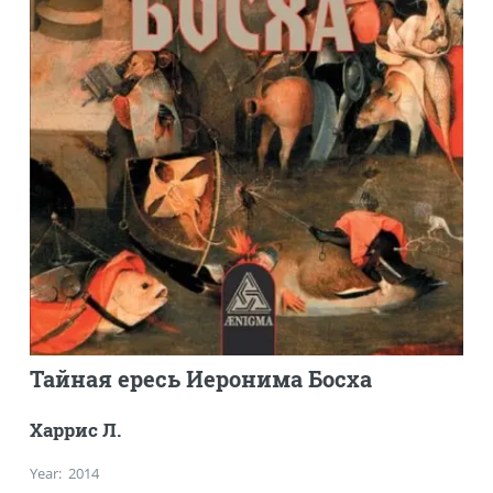
Тайная ересь Иеронима Босха
Харрис Л.
Year
:
2014