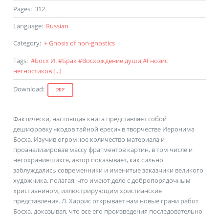
Pages
:
312
Language
:
Russian
Category
:
+ Gnosis of non-gnostics
Tags
:
#
Босх И.
#
Брак
#
Восхождение души
#
Гнозис
негностиков
[...]
Download
:
PDF
Фактически, настоящая книга представляет собой
дешифровку «кодов тайной ереси» в творчестве Иеронима
Босха. Изучив огромное количество материала и
проанализировав массу фрагментов картин, в том числе и
несохранившихся, автор показывает, как сильно
заблуждались современники и именитые заказчики великого
художника, полагая, что имеют дело с добропорядочным
христианином, иллюстрирующим христианские
представления. Л. Харрис открывает нам новые грани работ
Босха, доказывая, что все его произведения последовательно