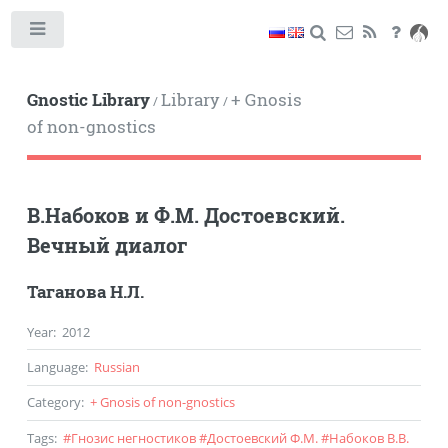
Toggle
Gnostic Library
Library
+ Gnosis
/
/
of non-gnostics
В.Набоков и Ф.М. Достоевский.
Вечный диалог
Таганова Н.Л.
Year
:
2012
Language
:
Russian
Category
:
+ Gnosis of non-gnostics
Tags
:
#
Гнозис негностиков
#
Достоевский Ф.М.
#
Набоков В.В.