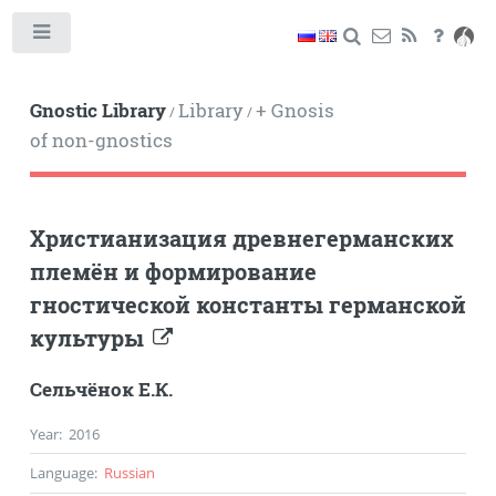
Toggle
Gnostic Library
Library
+ Gnosis
/
/
of non-gnostics
Христианизация древнегерманских
племён и формирование
гностической константы германской
культуры
Сельчёнок Е.К.
Year
:
2016
Language
:
Russian