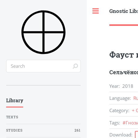
Gnostic Lib
Toggle
Фауст 
Сельчёнок
Year
:
2018
Language
:
R
Library
Category
:
+ 
TEXTS
Tags
:
#
Гноз
STUDIES
261
Download
: