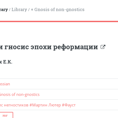
rary
Library
+ Gnosis of non-gnostics
/
/
и гносис эпохи реформации
 Е.К.
ussian
Gnosis of non-gnostics
ис негностиков
#
Мартин Лютер
#
Фауст
PDF