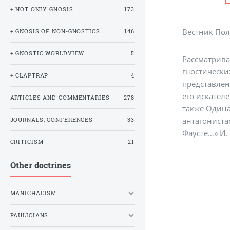
+ NOT ONLY GNOSIS
173
Вестник Пол
+ GNOSIS OF NON-GNOSTICS
146
+ GNOSTIC WORLDVIEW
5
Рассматрива
гностически
+ CLAPTRAP
4
представлен
его искател
ARTICLES AND COMMENTARIES
278
также Одина
антагониста
JOURNALS, CONFERENCES
33
Фаусте…» И.
CRITICISM
21
Other doctrines
MANICHAEISM
PAULICIANS