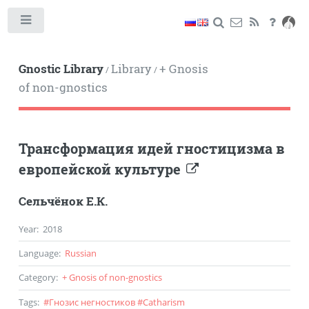
Toggle
Gnostic Library
Library
+ Gnosis
/
/
of non-gnostics
Трансформация идей гностицизма в
европейской культуре
Сельчёнок Е.К.
Year
:
2018
Language
:
Russian
Category
:
+ Gnosis of non-gnostics
Tags
:
#
Гнозис негностиков
#
Catharism