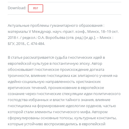
Download
:
PDF
Актуальные проблемы гуманитарного образования :
материалы V Междунар. науч.-практ. конф., Минск, 18–19 окт.
2018 г. / редкол.: О.А. Воробьёва (отв. ред.) [и др.]. – Минск :
БГУ, 2018., С. 474-484.
В статье рассматривается судьба гностических идей в
европейской культуре в постантичную эпоху. Автор
обосновывает гностическое происхождение догмата
троичности, влияние гностицизма как элитарного учения на
идейно-социальную направленность христианских
еретических течений, проникновение в европейское
сознание через гностические спекуляции идеи политического
господства избранных и власти тайного знания, влияние
гностицизма на формирование идеологии орденов, частью
которой стали элементы гностического мифа. Автором
сформулированы основные топосы, культурные константы,
которые устойчиво воспроизводились в европейской