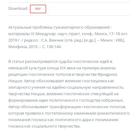
Download
:
PDF
Актуальные проблемы гуманитарного образования :
материалы VI Междунар. науч.-практ. конф., Минск, 17–18 окт.
2019 г. / редкол. : С.А. Важник (отв. ред.) [и др.]. – Минск : ИВЦ
Минфина, 2019. – С. 136-144.
В статье рассматривается судьба гностических идей в
немецкой культуре конца XIX века на примере анализа
рецепции гностических топосов в творчестве Фридриха
Ницше. Автор обосновывает влияние гностицизма как
элитарного учения на идейно-социальную направленность
творчества Ницше, влияние гностических спекуляций на
формирование идеи политического господства избранных.
Автор обосновывает трансформацию гностических топосов,
которая привела к постепенному изменению романтического
понимания гнозиса как поэтического дара к пониманию
гнозиса как социального творчества.