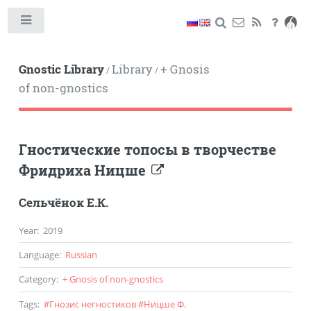
Toggle
Gnostic Library
Library
+ Gnosis
/
/
of non-gnostics
Гностические топосы в творчестве
Фридриха Ницше
Сельчёнок Е.К.
Year
:
2019
Language
:
Russian
Category
:
+ Gnosis of non-gnostics
Tags
:
#
Гнозис негностиков
#
Ницше Ф.