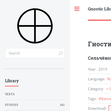
Gnostic Lib
Toggle
Гности
Сельчёнок
Year
:
2019
Language
:
R
Library
Category
:
+ 
TEXTS
Tags
:
#
Вагне
STUDIES
261
Download
: