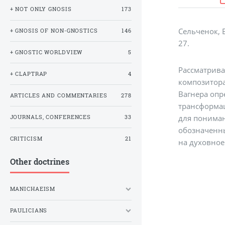
+ NOT ONLY GNOSIS
173
Сельченок, Е
+ GNOSIS OF NON-GNOSTICS
146
27.
+ GNOSTIC WORLDVIEW
5
Рассматрива
+ CLAPTRAP
4
композитора
Вагнера опр
ARTICLES AND COMMENTARIES
278
трансформац
для пониман
JOURNALS, CONFERENCES
33
обозначенны
CRITICISM
21
на духовное
Other doctrines
MANICHAEISM
PAULICIANS