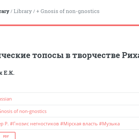
rary
Library
+ Gnosis of non-gnostics
/
/
ческие топосы в творчестве Рих
 Е.К.
ussian
Gnosis of non-gnostics
р Р.
#
Гнозис негностиков
#
Мiрская власть
#
Музыка
PDF