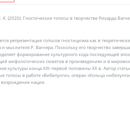
. К. (2020). Гностические топосы в творчестве Рихарда Вагн
ется репрезентация топосов гностицизма как в теоретическ
 и мыслителя Р. Вагнера. Поскольку его творчество заверша
еделяет формирование культурного кода последующей эпох
ий мифологических сюжетов в произведениях и в мировоз
ия культуры конца XIX–первой половины XX в. Автор стать
е топосы в работе «Вибелунги», операх «Кольцо нибелунга»
 возрождение нации.