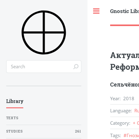
Gnostic Lib
Toggle
Актуал
Рефор
Сельчёнок
Year
:
2018
Library
Language
:
R
TEXTS
Category
:
+ 
STUDIES
261
Tags
:
#
Гноз