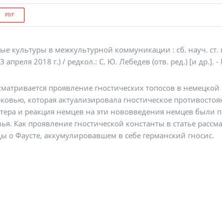
PDF
е культуры в межкультурной коммуникации : сб. науч. ст. п
3 апреля 2018 г.) / редкол.: С. Ю. Лебедев (отв. ред.) [и др.]. 
ссматривается проявление гностических топосов в немецкой
ковью, которая актуализировала гностическое противостоя
ера и реакция немцев на эти нововведения немцев были
ья. Как проявление гностической константы в статье расс
ды о Фаусте, аккумулировавшем в себе германский гносис.