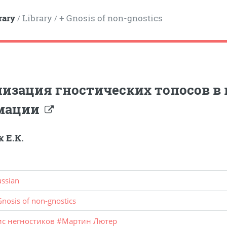
rary
Library
+ Gnosis of non-gnostics
/
/
изация гностических топосов в
мации
 Е.К.
ussian
Gnosis of non-gnostics
ис негностиков
#
Мартин Лютер