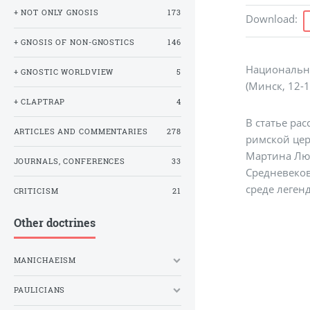
+ NOT ONLY GNOSIS
173
Download
:
+ GNOSIS OF NON-GNOSTICS
146
Национальны
+ GNOSTIC WORLDVIEW
5
(Минск, 12­-1
+ CLAPTRAP
4
В статье ра
ARTICLES AND COMMENTARIES
278
римской цер
Мартина Лют
JOURNALS, CONFERENCES
33
Средневеков
среде леген
CRITICISM
21
Other doctrines
MANICHAEISM
PAULICIANS