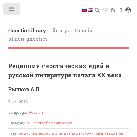
Toggle
Gnostic Library
Library
+ Gnosis
/
/
of non-gnostics
Рецепция гностических идей в
русской литературе начала XX века
Рычков А.Л.
Year
:
2013
Language
:
Russian
Category
:
+ Gnosis of non-gnostics
Tags
:
#
Белый А.
#
Блок А.А.
#
Гнозис негностиков
#
Иванов Вяч.