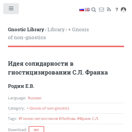
Toggle
Gnostic Library
Library
+ Gnosis
/
/
of non-gnostics
Идея солидарности в
гностицизировании С.Л. Франка
Родин Е.В.
Language
:
Russian
Category
:
+ Gnosis of non-gnostics
Tags
:
#
Гнозис негностиков
#
Любовь
#
Франк С.Л.
Download
:
PDF