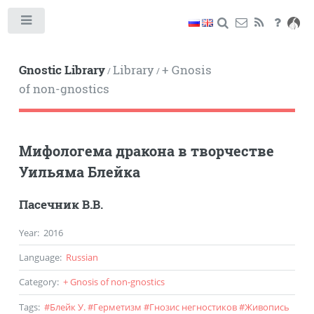
Toggle
Gnostic Library
Library
+ Gnosis
/
/
of non-gnostics
Мифологема дракона в творчестве
Уильяма Блейка
Пасечник В.В.
Year
:
2016
Language
:
Russian
Category
:
+ Gnosis of non-gnostics
Tags
:
#
Блейк У.
#
Герметизм
#
Гнозис негностиков
#
Живопись