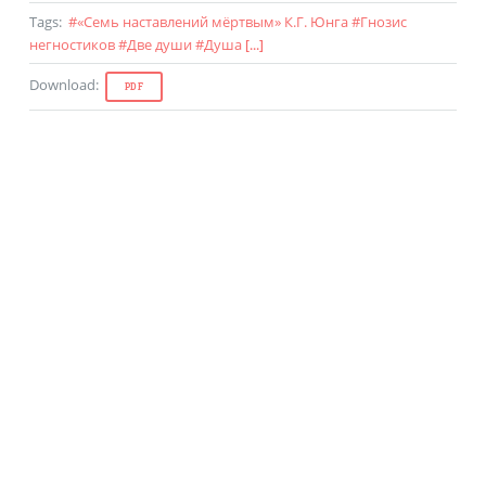
Tags
:
#
«Семь наставлений мёртвым» К.Г. Юнга
#
Гнозис
негностиков
#
Две души
#
Душа
[...]
Download
:
PDF