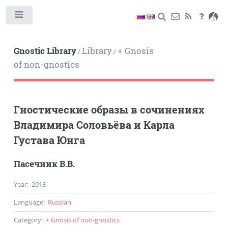
Toggle
Gnostic Library
Library
+ Gnosis
/
/
of non-gnostics
Гностические образы в сочинениях
Владимира Соловьёва и Карла
Густава Юнга
Пасечник В.В.
Year
:
2013
Language
:
Russian
Category
:
+ Gnosis of non-gnostics