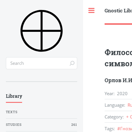
Gnostic Lib
Toggle
Филос
символ
Орлов И.И
Year
:
2020
Library
Language
:
R
TEXTS
Category
:
+ 
STUDIES
261
Tags
:
#
Гноз