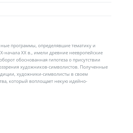
енные программы, определявшие тематику и
X-начала XX в., имели древние неевропейские
 оборот обоснованная гипотеза о присутствии
воззрения художников-символистов. Полученные
традиции, художники-символисты в своем
ства, который воплощает некую идейно-