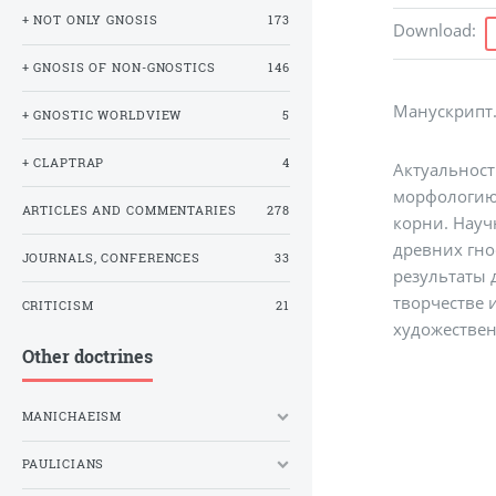
+ NOT ONLY GNOSIS
173
Download
:
+ GNOSIS OF NON-GNOSTICS
146
Манускрипт. 
+ GNOSTIC WORLDVIEW
5
+ CLAPTRAP
4
Актуальност
морфологию 
ARTICLES AND COMMENTARIES
278
корни. Науч
древних гно
JOURNALS, CONFERENCES
33
результаты 
творчестве 
CRITICISM
21
художествен
Other doctrines
MANICHAEISM
PAULICIANS