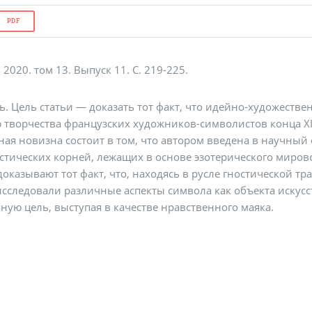
PDF
2020. том 13. Выпуск 11. С. 219-225.
ь. Цель статьи — доказать тот факт, что идейно-художеств
творчества французских художников-символистов конца XI
ная новизна состоит в том, что автором введена в научный
стических корней, лежащих в основе эзотерического миро
доказывают тот факт, что, находясь в русле гностической 
исследовали различные аспекты символа как объекта искус
ную цель, выступая в качестве нравственного маяка.