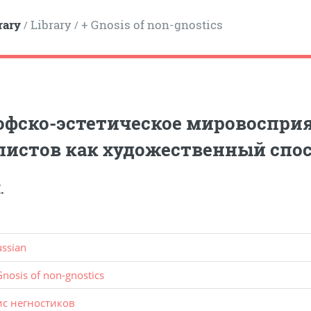
rary
Library
+ Gnosis of non-gnostics
/
/
офско-эстетическое мировоспри
истов как художественный спос
.
ussian
Gnosis of non-gnostics
ис негностиков