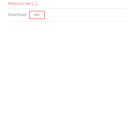
#
Масонство
[...]
Download
:
PDF