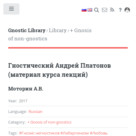
Toggle
Gnostic Library
Library
+ Gnosis
/
/
of non-gnostics
Гностический Андрей Платонов
(материал курса лекций)
Моторин А.В.
Year
:
2017
Language
:
Russian
Category
:
+ Gnosis of non-gnostics
Tags
:
#
Гнозис негностиков
#
Либертинизм
#
Любовь