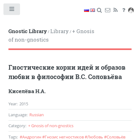
Toggle
Gnostic Library
Library
+ Gnosis
/
/
of non-gnostics
Гностические корни идей и образов
любви в философии В.С. Соловьёва
Киселёва Н.А.
Year
:
2015
Language
:
Russian
Category
:
+ Gnosis of non-gnostics
Tags
:
#
Андрогин
#
Гнозис негностиков
#
Любовь
#
Соловьёв