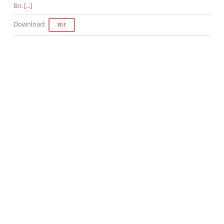
Вл.
[...]
Download
:
PDF