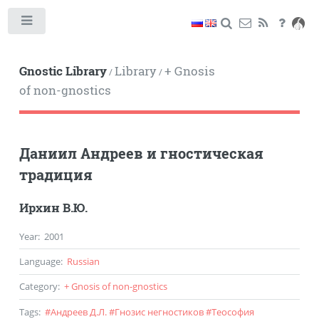
Toggle
Gnostic Library
Library
+ Gnosis
/
/
of non-gnostics
Даниил Андреев и гностическая
традиция
Ирхин В.Ю.
Year
:
2001
Language
:
Russian
Category
:
+ Gnosis of non-gnostics
Tags
:
#
Андреев Д.Л.
#
Гнозис негностиков
#
Теософия