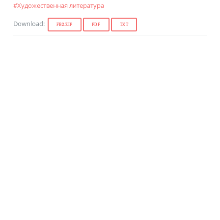
#
Художественная литература
Download
:
FB2.ZIP
PDF
TXT