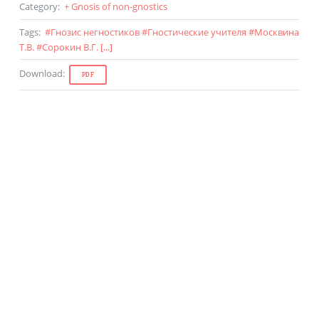
Category
:
+ Gnosis of non-gnostics
Tags
:
#
Гнозис негностиков
#
Гностические учителя
#
Москвина
Т.В.
#
Сорокин В.Г.
[...]
Download
:
PDF