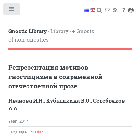
Toggle
Gnostic Library
Library
+ Gnosis
/
/
of non-gnostics
Репрезентация мотивов
гностицизма в современной
отечественной прозе
Иванова И.Н.
,
Кубышкина В.О.
,
Серебряков
А.А.
Year
:
2017
Language
:
Russian