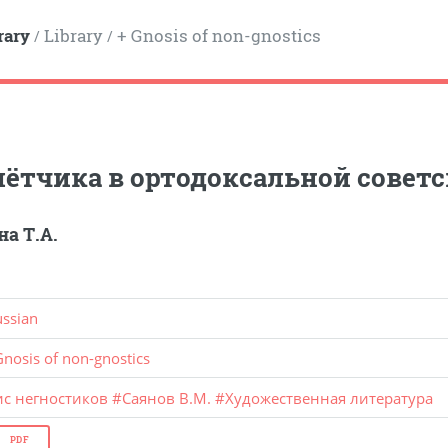
rary
Library
+ Gnosis of non-gnostics
/
/
лётчика в ортодоксальной советс
а Т.А.
ussian
Gnosis of non-gnostics
ис негностиков
#
Саянов В.М.
#
Художественная литература
PDF