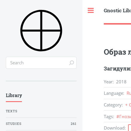
Gnostic Lib
Toggle
Образ 
Загидулин
Year
:
2018
Language
:
R
Library
Category
:
+ 
TEXTS
Tags
:
#
Гноз
STUDIES
261
Download
: