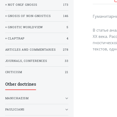
+ NOT ONLY GNOSIS
173
Гуманитарны
+ GNOSIS OF NON-GNOSTICS
146
+ GNOSTIC WORLDVIEW
5
В статье ан
ΧΧ века. Ра
+ CLAPTRAP
4
гностическо
текстов, од
ARTICLES AND COMMENTARIES
278
JOURNALS, CONFERENCES
33
CRITICISM
21
Other doctrines
MANICHAEISM
PAULICIANS