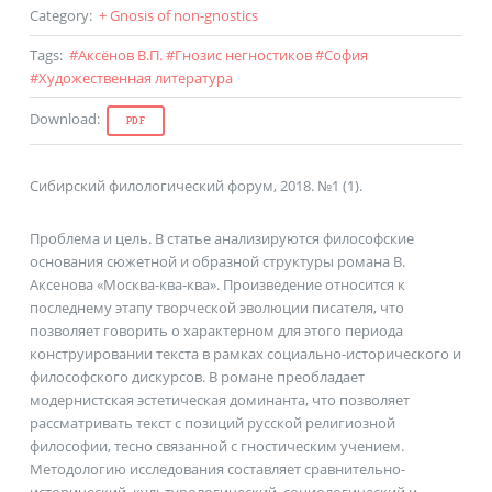
Category
:
+ Gnosis of non-gnostics
Tags
:
#
Аксёнов В.П.
#
Гнозис негностиков
#
София
#
Художественная литература
Download
:
PDF
Сибирский филологический форум, 2018. №1 (1).
Проблема и цель. В статье анализируются философские
основания сюжетной и образной структуры романа В.
Аксенова «Москва-ква-ква». Произведение относится к
последнему этапу творческой эволюции писателя, что
позволяет говорить о характерном для этого периода
конструировании текста в рамках социально-исторического и
философского дискурсов. В романе преобладает
модернистская эстетическая доминанта, что позволяет
рассматривать текст с позиций русской религиозной
философии, тесно связанной с гностическим учением.
Методологию исследования составляет сравнительно-
исторический, культурологический, социологический и