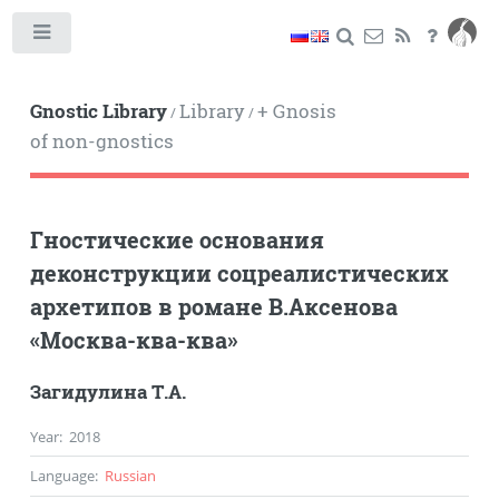
Toggle
Gnostic Library
Library
+ Gnosis
/
/
of non-gnostics
Гностические основания
деконструкции соцреалистических
архетипов в романе В.Аксенова
«Москва-ква-ква»
Загидулина Т.А.
Year
:
2018
Language
:
Russian