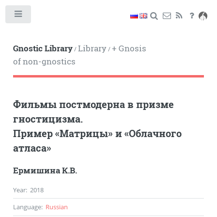
Toggle
Gnostic Library
Library
+ Gnosis
/
/
of non-gnostics
Фильмы постмодерна в призме
гностицизма.
Пример «Матрицы» и «Облачного
атласа»
Ермишина К.В.
Year
:
2018
Language
:
Russian