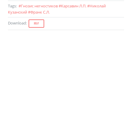
Tags
:
#
Гнозис негностиков
#
Карсавин Л.П.
#
Николай
Кузанский
#
Франк С.Л.
Download
:
PDF