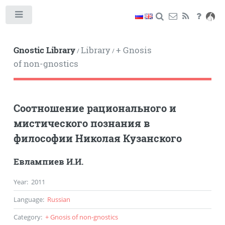
Toggle
Gnostic Library
Library
+ Gnosis
/
/
of non-gnostics
Соотношение рационального и
мистического познания в
философии Николая Кузанского
Евлампиев И.И.
Year
:
2011
Language
:
Russian
Category
:
+ Gnosis of non-gnostics