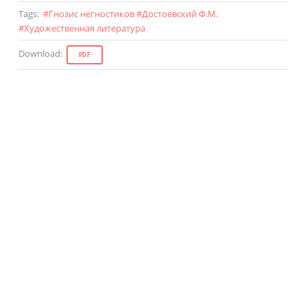
Tags
:
#
Гнозис негностиков
#
Достоевский Ф.М.
#
Художественная литература
Download
:
PDF