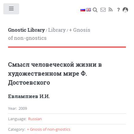
Toggle
Gnostic Library
Library
+ Gnosis
/
/
of non-gnostics
Смысл человеческой жизни в
художественном мире Ф.
Достоевского
Евлампиев И.И.
Year
:
2009
Language
:
Russian
Category
:
+ Gnosis of non-gnostics