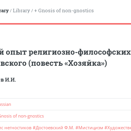
rary
Library
+ Gnosis of non-gnostics
/
/
 опыт религиозно-философских 
вского (повесть «Хозяйка»)
в И.И.
ussian
Gnosis of non-gnostics
ис негностиков
#
Достоевский Ф.М.
#
Мистицизм
#
Художеств