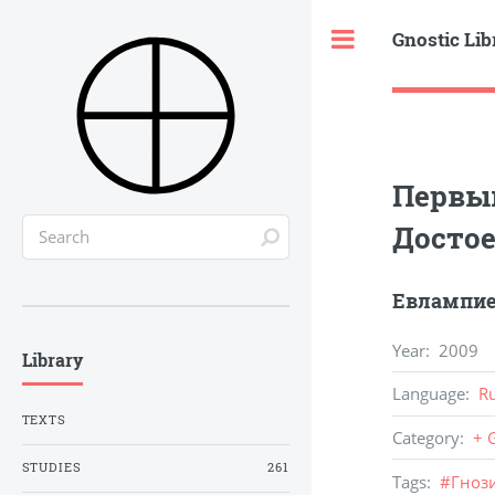
Gnostic Lib
Toggle
Первый
Достое
Евлампие
Year
:
2009
Library
Language
:
R
TEXTS
Category
:
+ 
STUDIES
261
Tags
:
#
Гноз