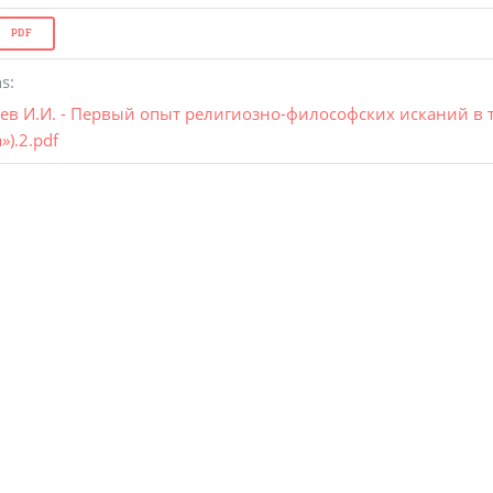
PDF
ns
:
ев И.И. - Первый опыт религиозно-философских исканий в т
»).2.pdf