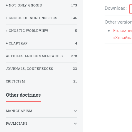
+ NOT ONLY GNOSIS
173
Download
:
+ GNOSIS OF NON-GNOSTICS
146
Other versio
Евлампи
+ GNOSTIC WORLDVIEW
5
«Хозяйка
+ CLAPTRAP
4
ARTICLES AND COMMENTARIES
278
JOURNALS, CONFERENCES
33
CRITICISM
21
Other doctrines
MANICHAEISM
PAULICIANS