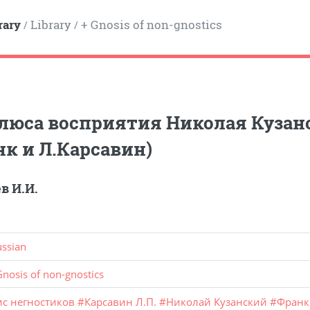
rary
Library
+ Gnosis of non-gnostics
/
/
люса восприятия Николая Кузан
нк и Л.Карсавин)
в И.И.
ussian
Gnosis of non-gnostics
ис негностиков
#
Карсавин Л.П.
#
Николай Кузанский
#
Франк 